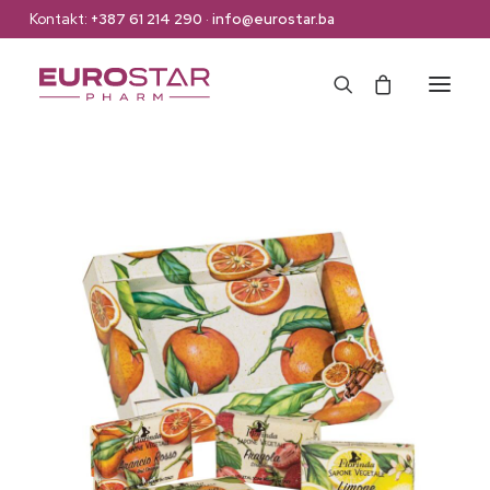
Kontakt:
+387 61 214 290
·
info@eurostar.ba
Naslovna
Web Shop
Brendovi
O nama
Kontakt