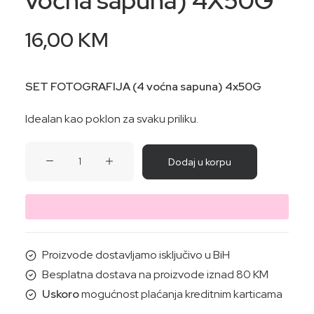
voćna sapuna) 4X50G
16,00
KM
SET FOTOGRAFIJA (4 voćna sapuna) 4x50G
Idealan kao poklon za svaku priliku.
SET
Dodaj u korpu
FOTOGRAFIJA
(4
voćna
sapuna)
4X50G
Proizvode dostavljamo isključivo u BiH
količina
Besplatna dostava na proizvode iznad 80 KM
Uskoro
mogućnost plaćanja kreditnim karticama