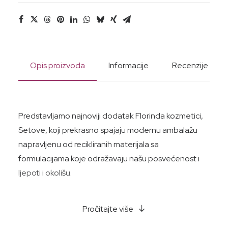
Opis proizvoda
Informacije
Recenzije
Predstavljamo najnoviji dodatak Florinda kozmetici,
Setove, koji prekrasno spajaju modernu ambalažu
napravljenu od recikliranih materijala sa
formulacijama koje odražavaju našu posvećenost i
ljepoti i okolišu.
Pročitajte više