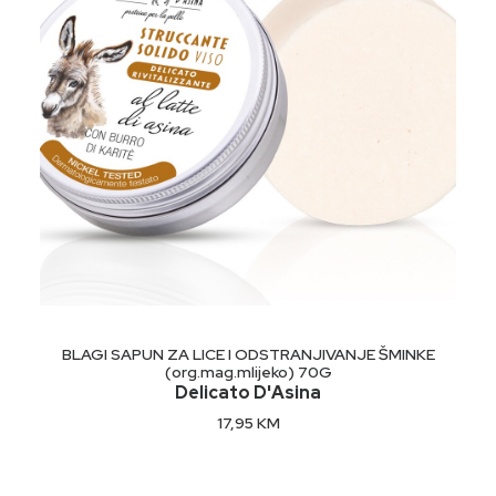
DODAJ U KORPU
BLAGI SAPUN ZA LICE I ODSTRANJIVANJE ŠMINKE
(org.mag.mlijeko) 70G
Delicato D'Asina
17,95
KM