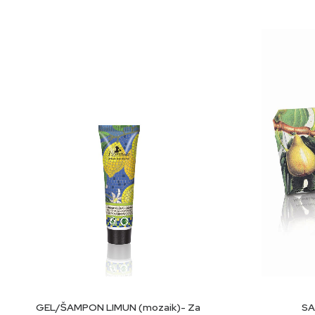
Aqua (voda), natrijum koceth sulfat, natrijum hlorid, glicer
lista/stabljike Avena sativa (Zob)*, malva syl Ekstrakt lista
fenoksietanol, natrijum benzoat, limunska kiselina, tetramet
heksadekalakton, kalijev benzoalkohol*, kalijum benzil alk
DODAJ U KORPU
GEL/ŠAMPON LIMUN (mozaik)- Za
SA