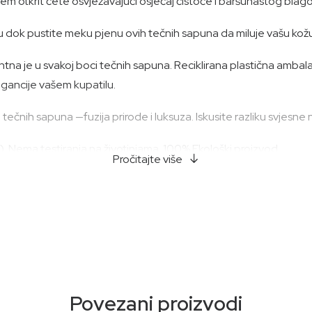
enjem otkrit ćete osvježavajući osjećaj čistoće i baršunastog blag
 dok pustite meku pjenu ovih tečnih sapuna da miluje vašu kožu
identna je u svakoj boci tečnih sapuna. Reciklirana plastična a
egancije vašem kupatilu.
tečnih sapuna —fuzija prirode i luksuza. Iskusite razliku svjesne
. Nema testiranja na životinjama. 100% Ekološki proizvod.
Pročitajte više
antarion, neven*, *Organski
Povezani proizvodi