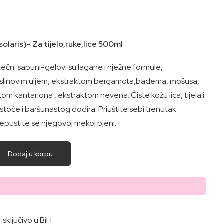
aris)- Za tijelo,ruke,lice 500ml
” tečni sapuni-gelovi su lagane i nježne formule,
linovim uljem, ekstraktom bergamota,badema, mošusa,
om kantariona , ekstraktom nevena. Čiste kožu lica, tijela i
čistoće i baršunastog dodira. Priuštite sebi trenutak
epustite se njegovoj mekoj pjeni.
Dodaj u korpu
sključivo u BiH