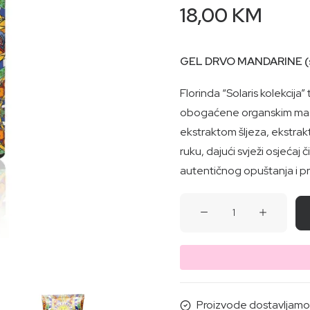
18,00
KM
GEL DRVO MANDARINE (sol
Florinda “Solaris kolekcija
obogaćene organskim mas
ekstraktom šljeza, ekstrakt
ruku, dajući svježi osjećaj 
autentičnog opuštanja i pr
GEL
DRVO
MANDARINE
(solaris)-
Za
tijelo,ruke,lice
Proizvode dostavljamo i