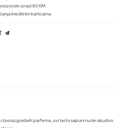
proizvode iznad 80 KM
anja kreditnim karticama
a i biorazgradivih parfema, ovi tečni sapuni nude iskustvo