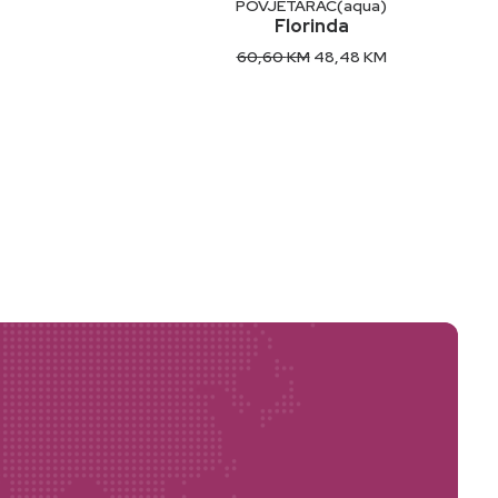
POVJETARAC(aqua)
Florinda
Original
Current
60,60
KM
48,48
KM
price
price
was:
is:
60,60 KM.
48,48 KM.