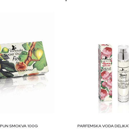
in, TEA-lauril sulfat, kokamidopropil betain, voćno ulje Olea eur
 (sljez), ekstrakt cvijeta/listova/stabljike Hypericum perforatum, C
il acetiloktahidronaftalen, ulje od kore citrusa aurantium, limone
ohol.
DODAJ U KORPU
DODAJ U KORP
PUN SMOKVA 100G
PARFEMSKA VODA DELIKA