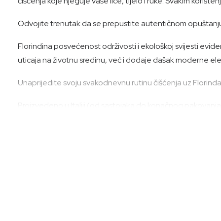
čišćenja koje njeguje vaše lice, tijelo i ruke. Svakim korišt
Odvojite trenutak da se prepustite autentičnom opuštanju
Florindina posvećenost održivosti i ekološkoj svijesti ev
uticaja na životnu sredinu, već i dodaje dašak moderne el
Unaprijedite svoju svakodnevnu rutinu čišćenja uz Florinda 
Proizvedeno u Italiji (od sastojaka do konačnog pakovanja)
Način upotrebe:
Nanesite na vlažnu kožu, nežno umasirajte i isperite.
Funkcionalni sastojci:
Maslinovo ulje*, aloe vera*, ekstrakti zobi*, sljez,citrusi, k
Sastojci: