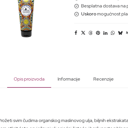
500ml
Besplatna dostava na 
količina
Uskoro
mogućnost plać
Opis proizvoda
Informacije
Recenzije
 Prožeti svim čudima organskog maslinovog ulja, biljnih ekstrakat