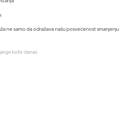
ostanja.
.
mbalaža ne samo da odražava našu posvećenost smanjenju
 njege kože danas.