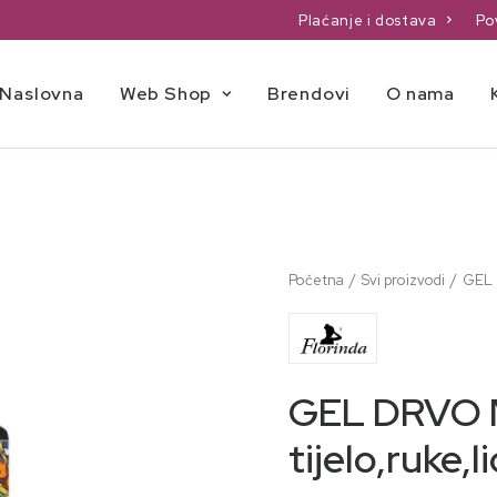
Plaćanje i dostava
Po
Naslovna
Web Shop
Brendovi
O nama
Početna
Svi proizvodi
GEL 
GEL DRVO M
tijelo,ruke,