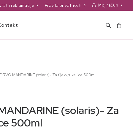
Moj račun
vrat i reklamacije
Pravila privatnosti
Kontakt
DRVO MANDARINE (solaris)- Za tijelo,ruke,lice 500ml
ANDARINE (solaris)- Za
lice 500ml