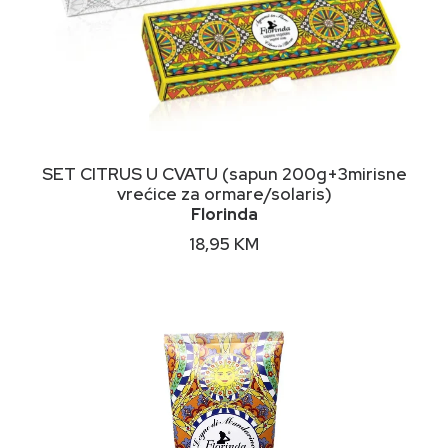
DODAJ U KORPU
SET CITRUS U CVATU (sapun 200g+3mirisne
vrećice za ormare/solaris)
Florinda
18,95
KM