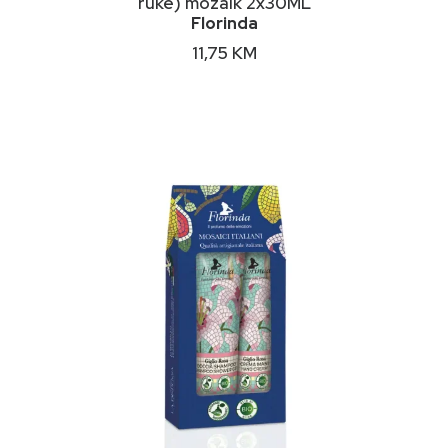
ruke) mozaik 2x30ML
Florinda
11,75
KM