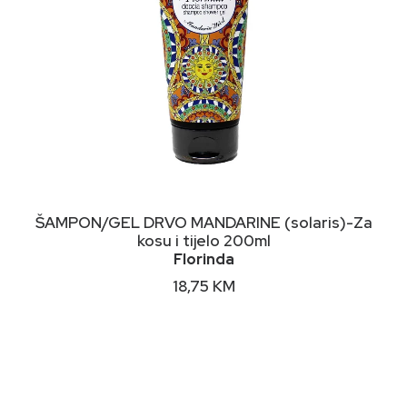
DODAJ U KORPU
ŠAMPON/GEL DRVO MANDARINE (solaris)-Za
kosu i tijelo 200ml
Florinda
18,75
KM