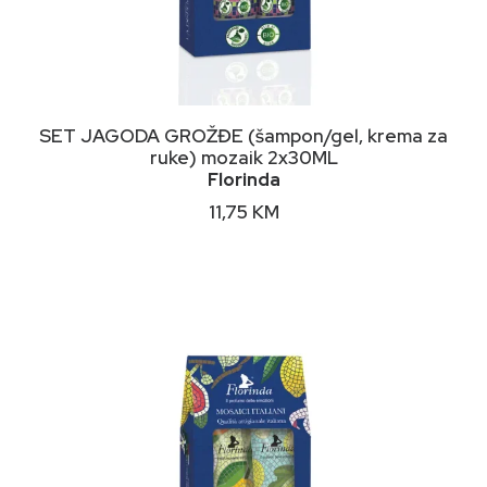
DODAJ U KORPU
SET JAGODA GROŽĐE (šampon/gel, krema za
ruke) mozaik 2x30ML
Florinda
11,75
KM