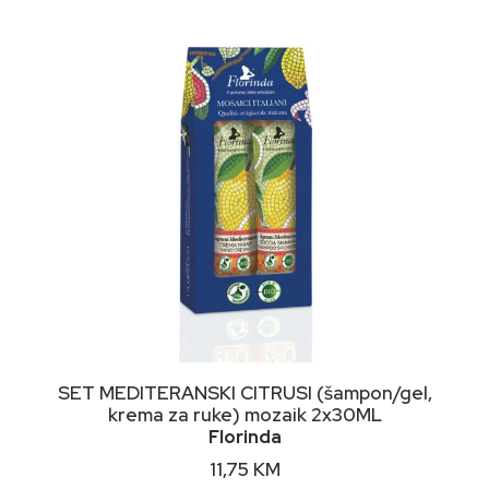
DODAJ U KORPU
SET MEDITERANSKI CITRUSI (šampon/gel,
krema za ruke) mozaik 2x30ML
Florinda
11,75
KM