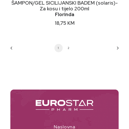
DODAJ U KORPU
ŠAMPON/GEL SICILIJANSKI BADEM (solaris)-
Za kosu i tijelo 200ml
Florinda
18,75
KM
1
2
Naslovna