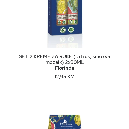
DODAJ U KORPU
SET 2 KREME ZA RUKE ( citrus, smokva
mozaik) 2x30ML
Florinda
12,95
KM