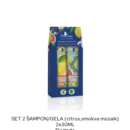
DODAJ U KORPU
SET 2 ŠAMPON/GELA (citrus,smokva mozaik)
2x30ML