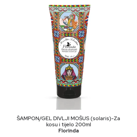
DODAJ U KORPU
ŠAMPON/GEL DIVLJI MOŠUS (solaris)-Za
kosu i tijelo 200ml
Florinda