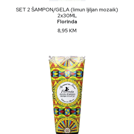
DODAJ U KORPU
SET 2 ŠAMPON/GELA (limun ljiljan mozaik)
2x30ML
Florinda
8,95
KM