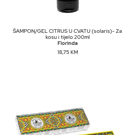
DODAJ U KORPU
ŠAMPON/GEL CITRUS U CVATU (solaris)- Za
kosu i tijelo 200ml
Florinda
18,75
KM