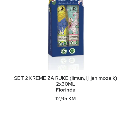
DODAJ U KORPU
SET 2 KREME ZA RUKE (limun, ljiljan mozaik)
2x30ML
Florinda
12,95
KM