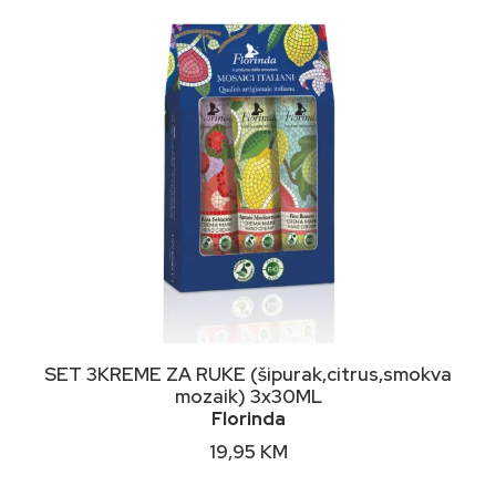
DODAJ U KORPU
SET 3KREME ZA RUKE (šipurak,citrus,smokva
mozaik) 3x30ML
Florinda
19,95
KM