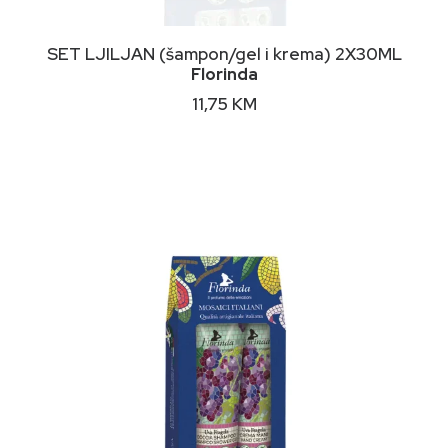
DODAJ U KORPU
SET LJILJAN (šampon/gel i krema) 2X30ML
Florinda
11,75
KM