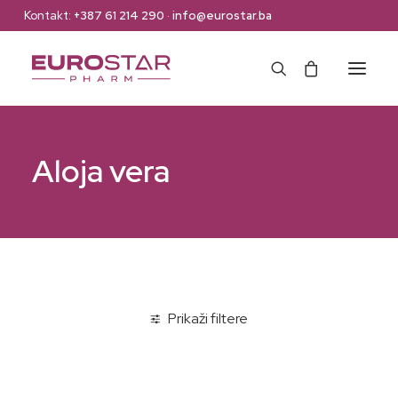
Kontakt:
+387 61 214 290
·
info@eurostar.ba
Naslovna
Aloja vera
Web Shop
Brendovi
O nama
Kontakt
Prikaži filtere