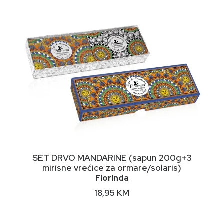
DODAJ U KORPU
SET DRVO MANDARINE (sapun 200g+3
mirisne vrećice za ormare/solaris)
Florinda
18,95
KM