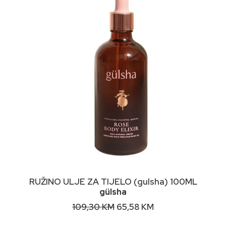
DODAJ U KORPU
RUŽINO ULJE ZA TIJELO (gulsha) 100ML
gülsha
Original
Current
109,30
KM
65,58
KM
price
price