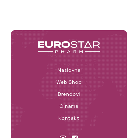
was:
is:
109,30 KM.
65,58 KM.
Naslovna
Web Shop
Brendovi
O nama
NIMALNA
KSIMALNA
Kontakt
JENA
JENA