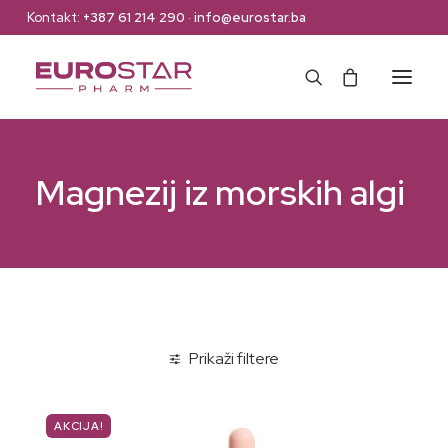
Kontakt:
+387 61 214 290
·
info@eurostar.ba
Naslovna
Magnezij iz morskih algi
Web Shop
Brendovi
O nama
Kontakt
Prikaži filtere
AKCIJA!