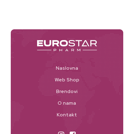
was:
is:
109,30 KM.
65,58 KM.
Naslovna
Web Shop
Brendovi
O nama
NIMALNA
KSIMALNA
Kontakt
JENA
JENA