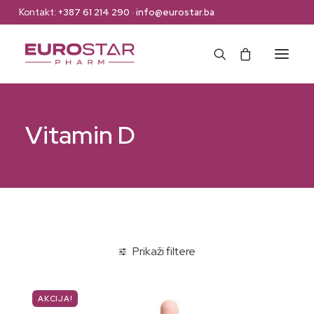
Kontakt:
+387 61 214 290
·
info@eurostar.ba
Naslovna
Vitamin D
Web Shop
Brendovi
O nama
Kontakt
Prikaži filtere
AKCIJA!