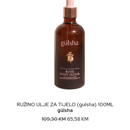
DODAJ U KORPU
RUŽINO ULJE ZA TIJELO (gulsha) 100ML
gülsha
Original
Current
109,30
KM
65,58
KM
price
price