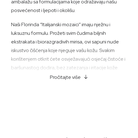
ambalažu sa formulacijama koje odražavaju našu
posvećenost i ljepoti i okolišu.
Naši Florinda “Italijanski mozaici” imaju nježnu i
luksuznu formulu. Prožeti svim čudima biljnih
ekstrakata i biorazgradivih mirisa, ovi sapuni nude
iskustvo čišćenja koje njeguje vašu kožu. Svakim
korištenjem otkrit ćete osvježavajući osjećaj čistoće i
baršunastog dodira, bez zatezanja i iritacije kože.
Pročitajte više
Odvojite trenutak da se prepustite autentičnom
opuštanju dok pustite meku pjenu ovih sapuna da
miluju vašu kožu. Vjerujemo u moć brige o sebi, a
naša kolekcija “Italijanski mozaici” osmišljena je da
vam pruži oazu mira u vašoj svakodnevnoj rutini.
Florindina posvećenost održivosti i ekološkoj svijesti