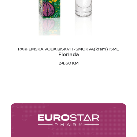
glicerin, natrijum hlorid, tetranatrijum etidronat.
DODAJ U KORPU
PARFEMSKA VODA BISKVIT-SMOKVA(krem) 15ML
Florinda
24,60
KM