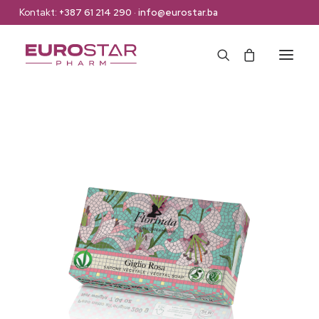
Kontakt:
+387 61 214 290
·
info@eurostar.ba
Naslovna
Web Shop
Brendovi
O nama
Kontakt