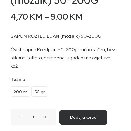
(mozaik) 50-200G
Price
4,70
KM
–
9,00
KM
range:
4,70 KM
SAPUN ROZI LJILJAN (mozaik) 50-200G
through
Čvrsti sapun Rozi ljiljan 50-200g, ručno rađen, bez
9,00 KM
silikona, sulfata, parabena, ugodan i na osjetljivoj
koži.
Težina
200 gr
50 gr
SAPUN
Dodaj u korpu
ROZI
LJILJAN