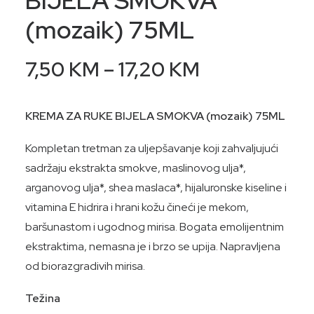
BIJELA SMOKVA
(mozaik) 75ML
Price
7,50
KM
–
17,20
KM
range:
7,50 KM
KREMA ZA RUKE BIJELA SMOKVA (mozaik) 75ML
through
Kompletan tretman za uljepšavanje koji zahvaljujući
17,20 KM
sadržaju ekstrakta smokve, maslinovog ulja*,
arganovog ulja*, shea maslaca*, hijaluronske kiseline i
vitamina E hidrira i hrani kožu čineći je mekom,
baršunastom i ugodnog mirisa. Bogata emolijentnim
ekstraktima, nemasna je i brzo se upija. Napravljena
od biorazgradivih mirisa.
Težina