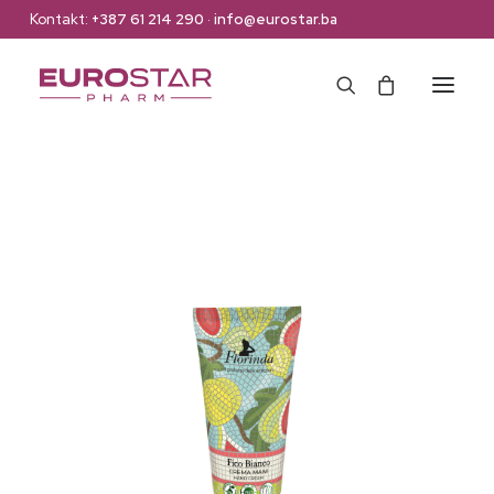
Kontakt:
+387 61 214 290
·
info@eurostar.ba
Naslovna
Web Shop
Brendovi
O nama
Kontakt