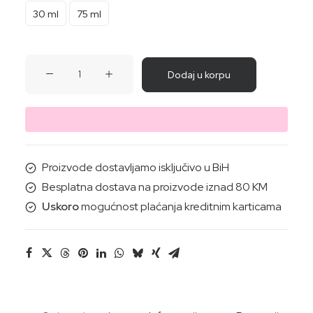
30 ml
75 ml
KREMA
Dodaj u korpu
ZA
RUKE
BIJELA
SMOKVA
(mozaik)
Proizvode dostavljamo isključivo u BiH
75ML
Besplatna dostava na proizvode iznad 80 KM
količina
Uskoro
mogućnost plaćanja kreditnim karticama