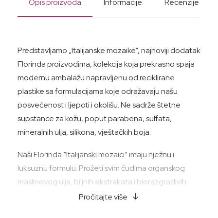
Opis proizvoda
Informacije
Recenzije
Predstavljamo „Italijanske mozaike“, najnoviji dodatak
Florinda proizvodima, kolekcija koja prekrasno spaja
modernu ambalažu napravljenu od reciklirane
plastike sa formulacijama koje odražavaju našu
posvećenost i ljepoti i okolišu. Ne sadrže štetne
supstance za kožu, poput parabena, sulfata,
mineralnih ulja, silikona, vještačkih boja.
Naši Florinda “Italijanski mozaici” imaju nježnu i
luksuznu formulu. Prožeti svim čudima organskog
maslinovog ulja, biljnih ekstrakata i biorazgradivih
parfema, ove kreme za tijelo nude iskustvo
Pročitajte više
neodoljivog dodira prirode.