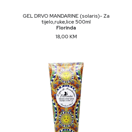
DODAJ U KORPU
GEL DRVO MANDARINE (solaris)- Za
tijelo,ruke,lice 500ml
Florinda
18,00
KM