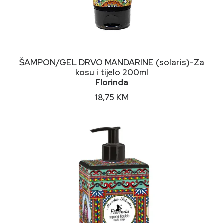
DODAJ U KORPU
ŠAMPON/GEL DRVO MANDARINE (solaris)-Za
kosu i tijelo 200ml
Florinda
18,75
KM