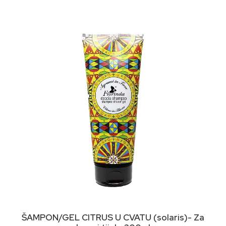
DODAJ U KORPU
ŠAMPON/GEL CITRUS U CVATU (solaris)- Za