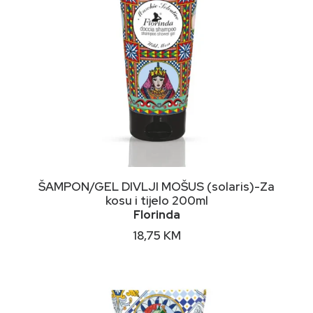
DODAJ U KORPU
ŠAMPON/GEL DIVLJI MOŠUS (solaris)-Za
kosu i tijelo 200ml
Florinda
18,75
KM