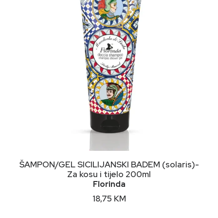
DODAJ U KORPU
ŠAMPON/GEL SICILIJANSKI BADEM (solaris)-
Za kosu i tijelo 200ml
Florinda
18,75
KM