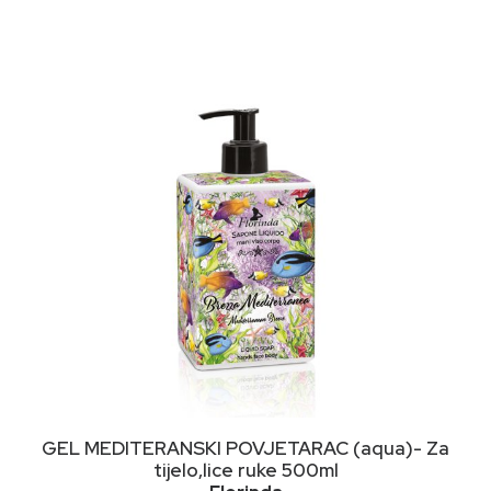
DODAJ U KORPU
GEL MEDITERANSKI POVJETARAC (aqua)- Za
tijelo,lice ruke 500ml