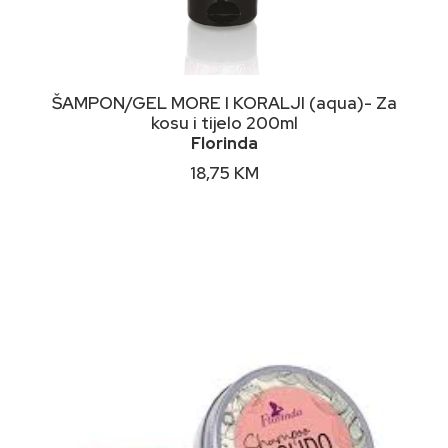
DODAJ U KORPU
ŠAMPON/GEL MORE I KORALJI (aqua)- Za
kosu i tijelo 200ml
Florinda
18,75
KM