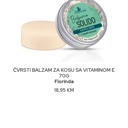
DODAJ U KORPU
ČVRSTI BALZAM ZA KOSU SA VITAMINOM E
70G
Florinda
18,95
KM