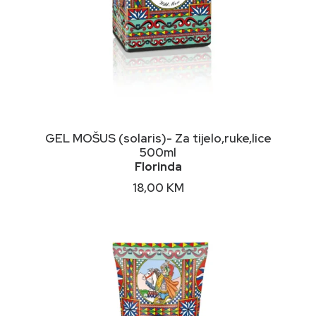
DODAJ U KORPU
GEL MOŠUS (solaris)- Za tijelo,ruke,lice
500ml
Florinda
18,00
KM