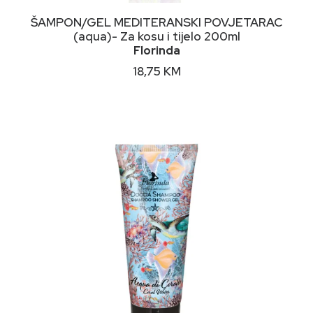
DODAJ U KORPU
ŠAMPON/GEL MEDITERANSKI POVJETARAC
(aqua)- Za kosu i tijelo 200ml
Florinda
18,75
KM