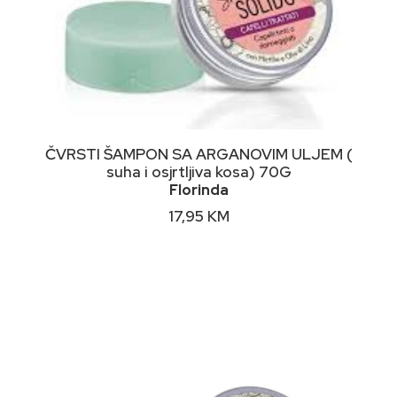
DODAJ U KORPU
ČVRSTI ŠAMPON SA ARGANOVIM ULJEM (
suha i osjrtljiva kosa) 70G
Florinda
17,95
KM