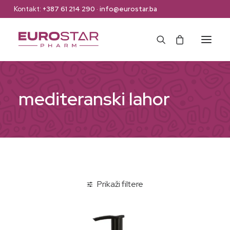
Kontakt:
+387 61 214 290
·
info@eurostar.ba
Naslovna
mediteranski lahor
Web Shop
Brendovi
O nama
Kontakt
Prikaži filtere