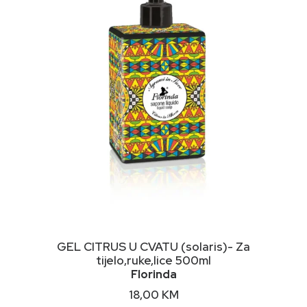
NIMALNA
KSIMALNA
JENA
JENA
DODAJ U KORPU
GEL CITRUS U CVATU (solaris)- Za
tijelo,ruke,lice 500ml
Florinda
18,00
KM